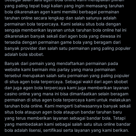
yang paling tepat bagi kalian yang ingin memasang taruhan
bola dikarenakan agen kami memiliki berbagai permainan
taruhan online secara lengkap dan salah satunya adalah
permainan bola terpercaya. Kami selaku situs bola dengan
sengaja memberikan layanan untuk taruhan bola online hal ini
dikarenakan banyak sekali dari agen bola yang dewasa ini
tersedia dengan permainan game bola yang beragam dari
banyak provider dan salah satu permainan yang paling populer
adalah bola sbobet.
Banyak dari pemain yang mendaftarkan permainan pada
website kami bermain mix parlay yang mana permainan
tersebut merupakan salah satu permainan yang paling populer
di situs agen bola terpercaya. Sebagai wakil dari agen sbobet
dan juga agen bola terpercaya kami juga memberikan layanan
casino online yang mana ini bisa dimanfaatkan selain beragam
permainan di situs agen bola terpercaya kami untuk melakukan
taruhan bola online. Kami mengerti bahwasannya banyak sekali
situs bola ataupun agen bola ataupun bandar taruhan baru
yang terus memberikan layanan sebagai bandar bola. Tetapi
yang membedakan kami sebagai salah satu situs online bandar
bola adalah lisensi, sertifikasi serta layanan yang kami berikan.