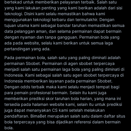
bertekad untuk memberikan pelayanan terbaik. Salah satu
yang kami lakukan penting yang kami berikan adalah dari sisi
teknologi. Disini kami selalu memastikan bahwa kami
menggunakan teknologi terbaru dan termutakhir. Dengan
tujuan utama kami sebagai bandar taruhan memastikan semua
data pelanggan aman, dan selama permainan dapat bermain
dengan nyaman dan tanpa gangguan. Permainan bola yang
ada pada website, selalu kami berikan untuk semua laga
pertandingan yang ada.
Pada permainan bola, salah satu yang paling diminati adalah
permainan Sbobet. Permainan di agen sbobet terpercaya
menjadi salah satu permainan laga bola yang paling diminati di
Indonesia. Kami sebagai salah satu agen sbobet terpercaya di
Indonesia memberikan layanan pada permainan Sbobet.
Dengan odds terbaik maka kami selalu menjadi tempat bagi
para pemain profesional bermain. Selain itu kami juga
memberikan prediksi skor taruhan bola harian, yang mana ini
tersedia pada halaman website kami, selain itu untuk prediksi
juga dapat menanyakan CS kami setelah melakukan
pendaftaran. BimaBet merupakan salah satu dalam daftar situs
bola terpercaya yang bisa dijadikan referensi dalam bermain
bola.