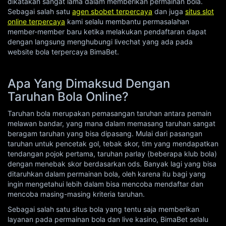
dikatakan sangat lama dalam memberikan permainan bola.
Sebagai salah satu
agen sbobet terpercaya
dan juga
situs slot
online terpercaya
kami selalu membantu permasalahan
member-member baru ketika melakukan pendaftaran dapat
dengan langsung menghubungi livechat yang ada pada
website bola terpercaya BimaBet.
Apa Yang Dimaksud Dengan
Taruhan Bola Online?
Taruhan bola merupakan pemasangan taruhan antara pemain
melawan bandar, yang mana dalam memasang taruhan sangat
beragam taruhan yang bisa dipasang. Mulai dari pasangan
taruhan untuk pencetak gol, tebak skor, tim yang mendapatkan
tendangan pojok pertama, taruhan parlay (beberapa klub bola)
dengan menebak skor berdasarkan ods. Banyak lagi yang bisa
ditaruhkan dalam permainan bola, oleh karena itu bagi yang
ingin mengetahui lebih dalam bisa mencoba mendaftar dan
mencoba masing-masing kriteria taruhan.
Sebagai salah satu situs bola yang tentu saja memberikan
layanan pada permainan bola dan live kasino, BimaBet selalu