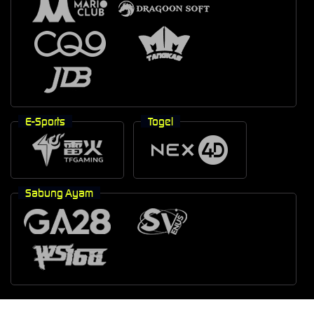
E-Sports
Togel
Sabung Ayam