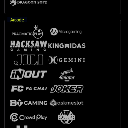
Arcade