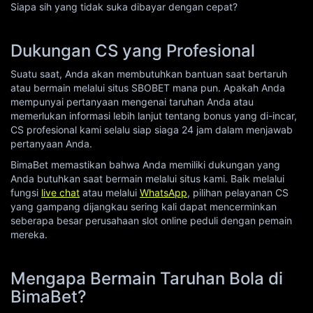
Siapa sih yang tidak suka dibayar dengan cepat?
Dukungan CS yang Profesional
Suatu saat, Anda akan membutuhkan bantuan saat bertaruh
atau bermain melalui situs SBOBET mana pun. Apakah Anda
mempunyai pertanyaan mengenai taruhan Anda atau
memerlukan informasi lebih lanjut tentang bonus yang di-incar,
CS profesional kami selalu siap siaga 24 jam dalam menjawab
pertanyaan Anda.
BimaBet memastikan bahwa Anda memiliki dukungan yang
Anda butuhkan saat bermain melalui situs kami. Baik melalui
fungsi
live chat
atau melalui
WhatsApp
, pilihan pelayanan CS
yang gampang dijangkau sering kali dapat mencerminkan
seberapa besar perusahaan slot online peduli dengan pemain
mereka.
Mengapa Bermain Taruhan Bola di
BimaBet?