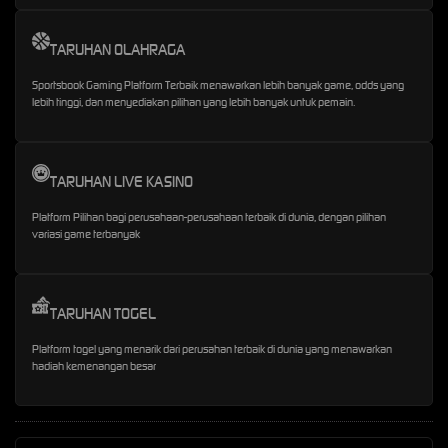
TARUHAN OLAHRAGA
Sportsbook Gaming Platform Terbaik menawarkan lebih banyak game, odds yang
lebih tinggi, dan menyediakan pilihan yang lebih banyak untuk pemain.
TARUHAN LIVE KASINO
Platform Pilihan bagi perusahaan-perusahaan terbaik di dunia, dengan pilihan
variasi game terbanyak
TARUHAN TOGEL
Platform togel yang menarik dari perusahan terbaik di dunia yang menawarkan
hadiah kemenangan besar