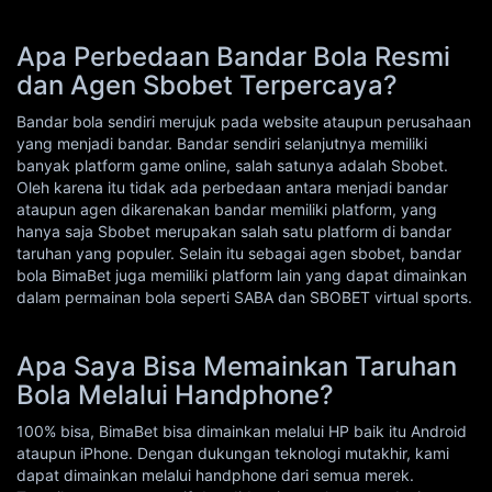
Apa Perbedaan Bandar Bola Resmi
dan Agen Sbobet Terpercaya?
Bandar bola sendiri merujuk pada website ataupun perusahaan
yang menjadi bandar. Bandar sendiri selanjutnya memiliki
banyak platform game online, salah satunya adalah Sbobet.
Oleh karena itu tidak ada perbedaan antara menjadi bandar
ataupun agen dikarenakan bandar memiliki platform, yang
hanya saja Sbobet merupakan salah satu platform di bandar
taruhan yang populer. Selain itu sebagai agen sbobet, bandar
bola BimaBet juga memiliki platform lain yang dapat dimainkan
dalam permainan bola seperti SABA dan SBOBET virtual sports.
Apa Saya Bisa Memainkan Taruhan
Bola Melalui Handphone?
100% bisa, BimaBet bisa dimainkan melalui HP baik itu Android
ataupun iPhone. Dengan dukungan teknologi mutakhir, kami
dapat dimainkan melalui handphone dari semua merek.