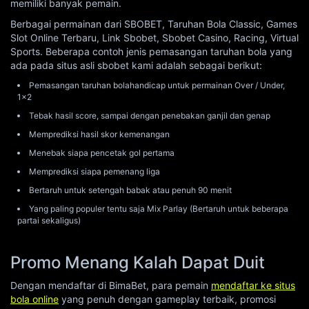
memiliki banyak pemain.
Berbagai permainan dari SBOBET, Taruhan Bola Classic, Games
Slot Online Terbaru, Link Sbobet, Sbobet Casino, Racing, Virtual
Sports. Beberapa contoh jenis pemasangan taruhan bola yang
ada pada situs asli sbobet kami adalah sebagai berikut:
Pemasangan taruhan bolahandicap untuk permainan Over / Under,
1×2
Tebak hasil score, sampai dengan penebakan ganjil dan genap
Memprediksi hasil skor kemenangan
Menebak siapa pencetak gol pertama
Memprediksi siapa pemenang liga
Bertaruh untuk setengah babak atau penuh 90 menit
Yang paling populer tentu saja Mix Parlay (Bertaruh untuk beberapa
partai sekaligus)
Promo Menang Kalah Dapat Duit
Dengan mendaftar di BimaBet, para pemain
mendaftar ke situs
bola online
yang penuh dengan gameplay terbaik, promosi