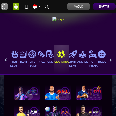
MASUK
DAFTAR
HOT
SLOTS
LIVE
RACE
POKER
OLAHRAGA
CRASH
ARCADE
E-
TOGEL
SABUN
GAMES
CASINO
GAME
SPORTS
AYAM
i
i
i
i
i
i