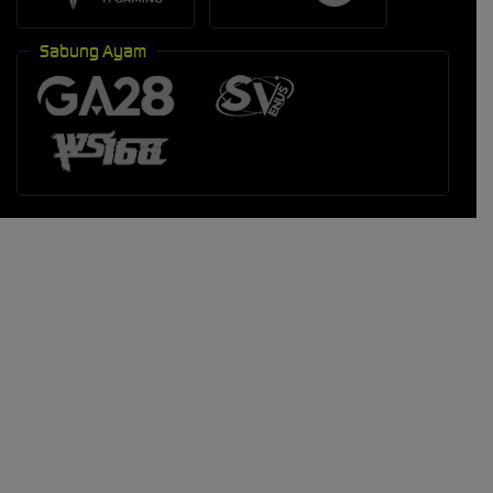
Sabung Ayam