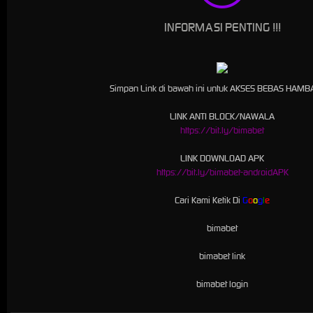
INFORMASI PENTING !!!
Simpan Link di bawah ini untuk AKSES BEBAS HAMB
LINK ANTI BLOCK/NAWALA
https://bit.ly/bimabet
LINK DOWNLOAD APK
https://bit.ly/bimabet-androidAPK
Cari Kami Ketik Di
G
o
o
g
l
e
bimabet
bimabet link
bimabet login