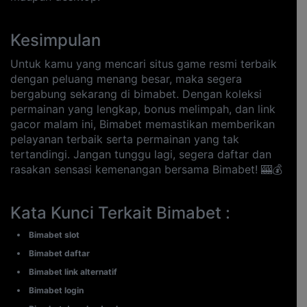
Kesimpulan
Untuk kamu yang mencari situs game resmi terbaik
dengan peluang menang besar, maka segera
bergabung sekarang di bimabet. Dengan koleksi
permainan yang lengkap, bonus melimpah, dan link
gacor malam ini, Bimabet memastikan memberikan
pelayanan terbaik serta permainan yang tak
tertandingi. Jangan tunggu lagi, segera daftar dan
rasakan sensasi kemenangan bersama Bimabet! 🎰💰
Kata Kunci Terkait Bimabet :
Bimabet slot
Bimabet daftar
Bimabet link alternatif
Bimabet login