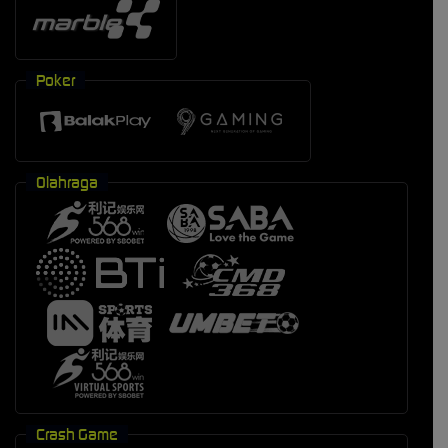
Poker
Olahraga
Crash Game