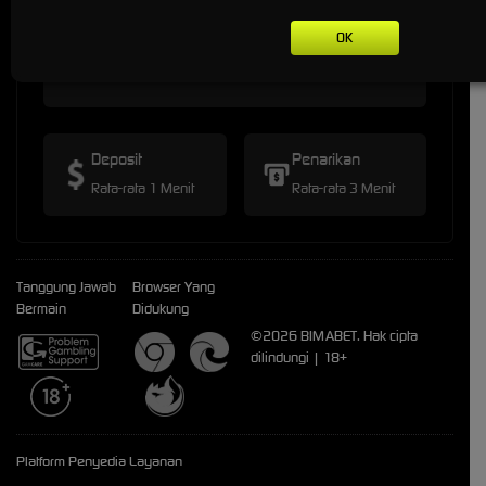
OK
* Selama bank maintenance dan bank offline deposit dan
penarikan tidak dapat diproses
Deposit
Penarikan
Rata-rata 1 Menit
Rata-rata 3 Menit
Tanggung Jawab
Browser Yang
Bermain
Didukung
©2026 BIMABET. Hak cipta
dilindungi | 18+
Platform Penyedia Layanan