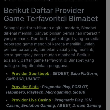
Berikut Daftar Provider
Game Terfavoritdi Bimabet
Sebagai platform hiburan digital modern, Bimabet
dikenal memiliki banyak pilihan permainan interaktif
yang menarik. Dari berbagai kategori yang tersedia,
beberapa game menonjol karena memiliki jumlah
pemain terbanyak, tampilan visual yang menarik,
serta gameplay yang mudah dipahami. Berikut
adalah 5 daftar game terfavorit di Bimabet yang
paling sering dimainkan pengguna.
Provider Sportbook
:
SBOBET, Saba Platform,
CMD368, UMBET
Provider Slots
:
Pragmatic Play, PGSLOT,
Habanero, Playtech, Microgaming, Slot88
Provider Live Casino
:
Pragmatic Play, ION
Casino, Evolution Gaming, All BET, Dream Gaming