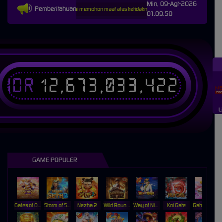
Min, 09-Agt-2026
Pemberitahuan
an tidak akan tersedia. Kami memohon maaf atas ketidaknyamanan yang mungkin ditimbulkan.
01.09.50
IDR
12,673,033,422
L
GAME POPULER
Gates of Olympus POP
Storm of Seth 2
Nezha 2
Wild Bounty Showdown
Way of Ninja
Koi Gate
Gates of Olympus Roulette