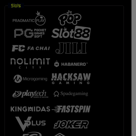
Slots