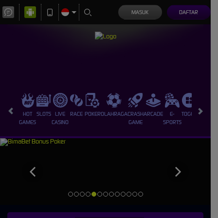
MASUK
DAFTAR
HOT
SLOTS
LIVE
RACE
POKER
OLAHRAGA
CRASH
ARCADE
E-
TOGEL
SABUNG
GAMES
CASINO
GAME
SPORTS
AYAM