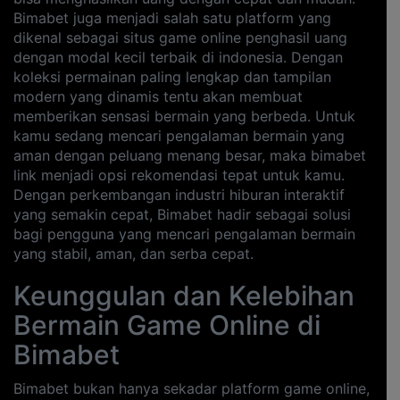
Bimabet juga menjadi salah satu platform yang
dikenal sebagai situs game online penghasil uang
dengan modal kecil terbaik di indonesia. Dengan
koleksi permainan paling lengkap dan tampilan
modern yang dinamis tentu akan membuat
memberikan sensasi bermain yang berbeda. Untuk
kamu sedang mencari pengalaman bermain yang
aman dengan peluang menang besar, maka bimabet
link menjadi opsi rekomendasi tepat untuk kamu.
Dengan perkembangan industri hiburan interaktif
yang semakin cepat, Bimabet hadir sebagai solusi
bagi pengguna yang mencari pengalaman bermain
yang stabil, aman, dan serba cepat.
Keunggulan dan Kelebihan
Bermain Game Online di
Bimabet
Bimabet bukan hanya sekadar platform game online,