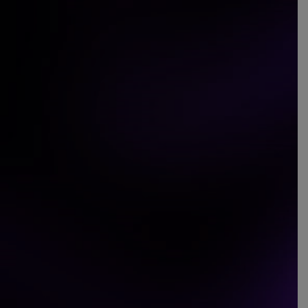
BI
Pan
Pi
k