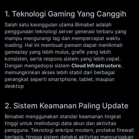
1. Teknologi Gaming Yang Canggih
Salah satu keunggulan utama Bimabet adalah
penggunaan teknologi server generasi terbaru yang
mampu mengurangi lag dan mempercepat waktu
loading. Hal ini membuat pemain dapat menikmati
gameplay yang lebih mulus, grafik yang lebih
konsisten, serta respons sistem yang lebih cepat.
Dengan mengadopsi sistem
Cloud Infrastructure
,
memungkinkan akses lebih stabil dari berbagai
perangkat seperti smartphone, tablet, maupun
desktop
2. Sistem Keamanan Paling Update
Bimabet menggunakan standar keamanan tingkat
tinggi untuk melindungi data akun dan aktivitas
pengguna. Teknologi enkripsi modern, proteksi firewall
berlapis, hingga sistem deteksi aktivitas mencurigakan