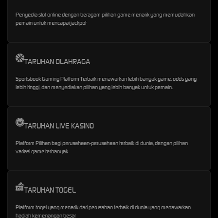
Penyedia slot online dengan beragam pilihan game menarik yang memudahkan
pemain untuk mencapai jackpot
TARUHAN OLAHRAGA
Sportsbook Gaming Platform Terbaik menawarkan lebih banyak game, odds yang
lebih tinggi, dan menyediakan pilihan yang lebih banyak untuk pemain.
TARUHAN LIVE KASINO
Platform Pilihan bagi perusahaan-perusahaan terbaik di dunia, dengan pilihan
variasi game terbanyak
TARUHAN TOGEL
Platform togel yang menarik dari perusahan terbaik di dunia yang menawarkan
hadiah kemenangan besar