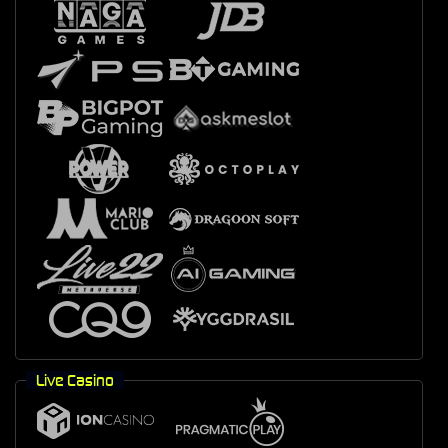
Live Casino