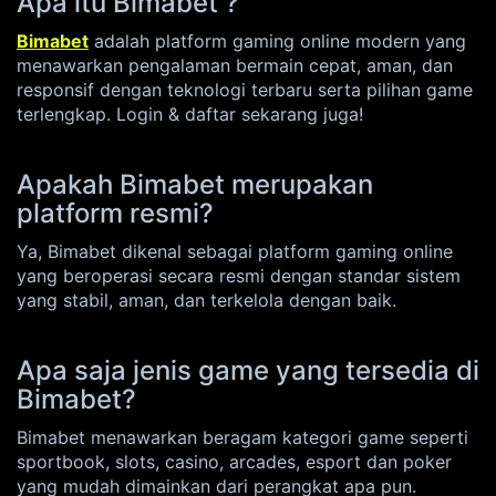
Apa itu Bimabet ?
Bimabet
adalah platform gaming online modern yang
menawarkan pengalaman bermain cepat, aman, dan
responsif dengan teknologi terbaru serta pilihan game
terlengkap. Login & daftar sekarang juga!
Apakah Bimabet merupakan
platform resmi?
Ya, Bimabet dikenal sebagai platform gaming online
yang beroperasi secara resmi dengan standar sistem
yang stabil, aman, dan terkelola dengan baik.
Apa saja jenis game yang tersedia di
Bimabet?
Bimabet menawarkan beragam kategori game seperti
sportbook, slots, casino, arcades, esport dan poker
yang mudah dimainkan dari perangkat apa pun.