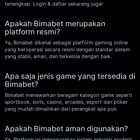
terlengkap. Login & daftar sekarang juga!
Apakah Bimabet merupakan
platform resmi?
Ya, Bimabet dikenal sebagai platform gaming online
yang beroperasi secara resmi dengan standar sistem
yang stabil, aman, dan terkelola dengan baik.
Apa saja jenis game yang tersedia di
Bimabet?
Bimabet menawarkan beragam kategori game seperti
sportbook, slots, casino, arcades, esport dan poker
yang mudah dimainkan dari perangkat apa pun.
Apakah Bimabet aman digunakan?
Ya. Platform ini menggunakan sistem enkripsi modern