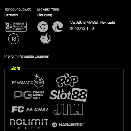
Tanggung Jawab
Browser Yang
Bermain
Didukung
©2026 BIMABET. Hak cipta
dilindungi | 18+
Platform Penyedia Layanan
Slots