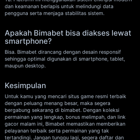
dan keamanan berlapis untuk melindungi data
pengguna serta menjaga stabilitas sistem.
Apakah Bimabet bisa diakses lewat
smartphone?
Bisa. Bimabet dirancang dengan desain responsif
sehingga optimal digunakan di smartphone, tablet,
maupun desktop.
Kesimpulan
Untuk kamu yang mencari situs game resmi terbaik
dengan peluang menang besar, maka segera
bergabung sekarang di bimabet. Dengan koleksi
permainan yang lengkap, bonus melimpah, dan link
gacor malam ini, Bimabet memastikan memberikan
pelayanan terbaik serta permainan yang tak
tertandingi. Jangan tunggu lagi, segera daftar dan