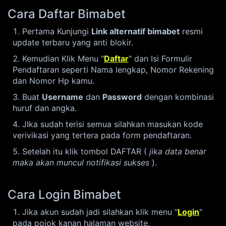
Cara Daftar Bimabet
Pertama Kunjungi
Link alternatif bimabet
resmi
update terbaru yang anti blokir.
Kemudian Klik Menu "
Daftar
" dan Isi Formulir
Pendaftaran seperti Nama lengkap, Nomor Rekening
dan Nomor Hp kamu.
Buat
Username
dan
Password
dengan kombinasi
huruf dan angka.
JIka sudah terisi semua silahkan masukan kode
verivikasi yang tertera pada form pendaftaran.
Setelah itu klik tombol DAFTAR (
jika data benar
maka akan muncul notifikasi sukses
).
Cara Login Bimabet
Jika akun sudah jadi silahkan klik menu "
Login
"
pada pojok kanan halaman website.