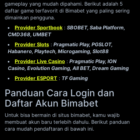
gameplay yang mudah dipahami. Berikut adalah 5
daftar game terfavorit di Bimabet yang paling sering
dimainkan pengguna.
Provider Sportbook
:
SBOBET, Saba Platform,
CMD368, UMBET
Provider Slots
:
Pragmatic Play, PGSLOT,
Habanero, Playtech, Microgaming, Slot88
Provider Live Casino
:
Pragmatic Play, ION
Casino, Evolution Gaming, All BET, Dream Gaming
Provider ESPORT
:
TF Gaming
Panduan Cara Login dan
Daftar Akun Bimabet
Untuk bisa bermain di situs bimabet, kamu wajib
membuat akun baru terlebih dahulu. Berikut panduan
cara mudah pendaftaran di bawah ini.