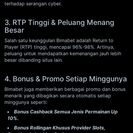
terhadap serangan cyber.
3. RTP Tinggi & Peluang Menang
Besar
Salah satu keunggulan Bimabet adalah Return to
Player (RTP) tinggi, mencapai 96%-98%. Artinya,
peluang untuk mendapatkan kemenangan jauh lebih
besar dibanding situs lain.
4. Bonus & Promo Setiap Minggunya
Bimabet juga memberikan berbagai promo dan bonus
menarik yang dibagikan secara otomatis setiap
minggunya seperti:
Bonus Cashback Semua Jenis Permainan Up
10%.
Bonus Rollingan Khusus Provider Slots,