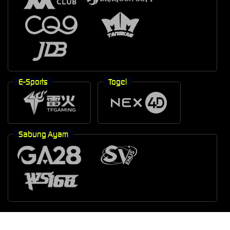
E-Sports
Togel
Sabung Ayam