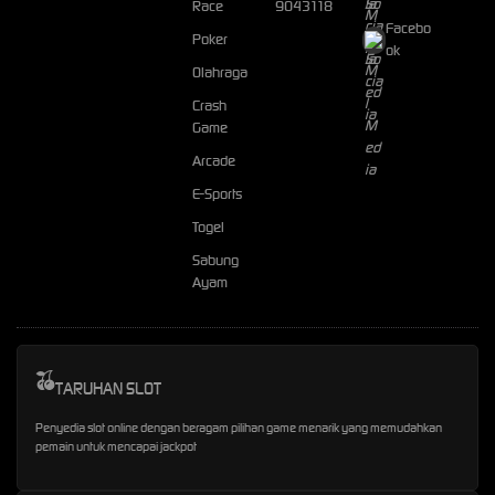
Race
9043118
Facebo
Poker
ok
Olahraga
Crash
Game
Arcade
E-Sports
Togel
Sabung
Ayam
TARUHAN SLOT
Penyedia slot online dengan beragam pilihan game menarik yang memudahkan
pemain untuk mencapai jackpot