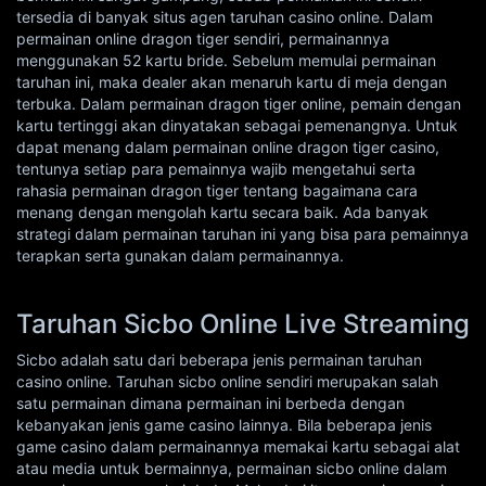
tersedia di banyak situs agen taruhan casino online. Dalam
permainan online dragon tiger sendiri, permainannya
menggunakan 52 kartu bride. Sebelum memulai permainan
taruhan ini, maka dealer akan menaruh kartu di meja dengan
terbuka. Dalam permainan dragon tiger online, pemain dengan
kartu tertinggi akan dinyatakan sebagai pemenangnya. Untuk
dapat menang dalam permainan online dragon tiger casino,
tentunya setiap para pemainnya wajib mengetahui serta
rahasia permainan dragon tiger tentang bagaimana cara
menang dengan mengolah kartu secara baik. Ada banyak
strategi dalam permainan taruhan ini yang bisa para pemainnya
terapkan serta gunakan dalam permainannya.
Taruhan Sicbo Online Live Streaming
Sicbo adalah satu dari beberapa jenis permainan taruhan
casino online. Taruhan sicbo online sendiri merupakan salah
satu permainan dimana permainan ini berbeda dengan
kebanyakan jenis game casino lainnya. Bila beberapa jenis
game casino dalam permainannya memakai kartu sebagai alat
atau media untuk bermainnya, permainan sicbo online dalam