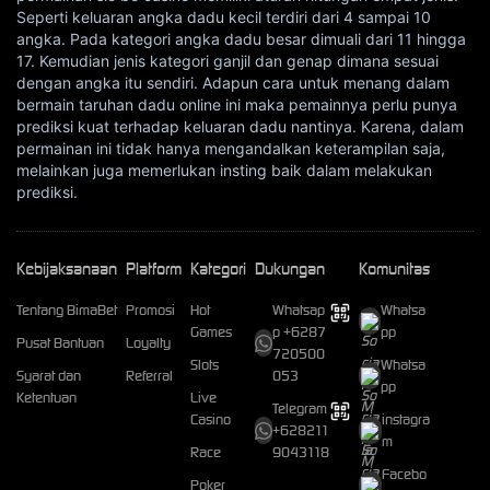
Seperti keluaran angka dadu kecil terdiri dari 4 sampai 10
angka. Pada kategori angka dadu besar dimuali dari 11 hingga
17. Kemudian jenis kategori ganjil dan genap dimana sesuai
dengan angka itu sendiri. Adapun cara untuk menang dalam
bermain taruhan dadu online ini maka pemainnya perlu punya
prediksi kuat terhadap keluaran dadu nantinya. Karena, dalam
permainan ini tidak hanya mengandalkan keterampilan saja,
melainkan juga memerlukan insting baik dalam melakukan
prediksi.
Kebijaksanaan
Platform
Kategori
Dukungan
Komunitas
Tentang BimaBet
Promosi
Hot
Whatsap
Whatsa
Games
p +6287
pp
Pusat Bantuan
Loyalty
720500
Slots
Whatsa
Syarat dan
Referral
053
pp
Ketentuan
Live
Telegram
Casino
instagra
+628211
m
Race
9043118
Facebo
Poker