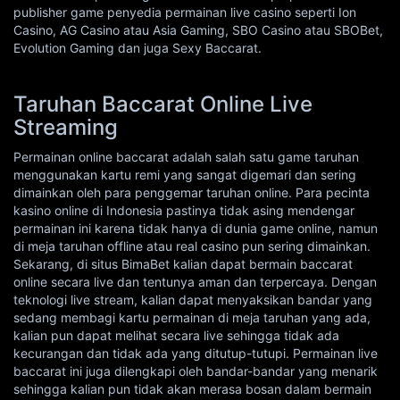
publisher game penyedia permainan live casino seperti Ion
Casino, AG Casino atau Asia Gaming, SBO Casino atau SBOBet,
Evolution Gaming dan juga Sexy Baccarat.
Taruhan Baccarat Online Live
Streaming
Permainan online baccarat adalah salah satu game taruhan
menggunakan kartu remi yang sangat digemari dan sering
dimainkan oleh para penggemar taruhan online. Para pecinta
kasino online di Indonesia pastinya tidak asing mendengar
permainan ini karena tidak hanya di dunia game online, namun
di meja taruhan offline atau real casino pun sering dimainkan.
Sekarang, di situs BimaBet kalian dapat bermain baccarat
online secara live dan tentunya aman dan terpercaya. Dengan
teknologi live stream, kalian dapat menyaksikan bandar yang
sedang membagi kartu permainan di meja taruhan yang ada,
kalian pun dapat melihat secara live sehingga tidak ada
kecurangan dan tidak ada yang ditutup-tutupi. Permainan live
baccarat ini juga dilengkapi oleh bandar-bandar yang menarik
sehingga kalian pun tidak akan merasa bosan dalam bermain