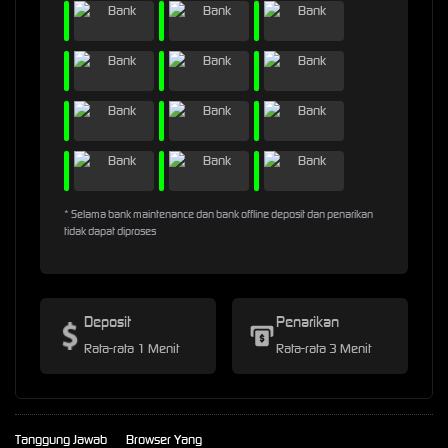
* Selama bank maintenance dan bank offline deposit dan penarikan
tidak dapat diproses
Deposit
Penarikan
Rata-rata 1 Menit
Rata-rata 3 Menit
Tanggung Jawab
Browser Yang