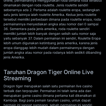
online, permainannya menggunakan roda dimana roda tersebut
dinamakan dengan roda roulette. Jenis roulette sendiri
sebenarnya ada 2. Pertama adalah roulette eropa, sedangkan
satu jenis lainnya ialah roulette Amerika. Kedua jenis roulette
tersebut memiliki perbedaan dimana pada roulette eropa, roda
permainannya menyediakan angka atau nomor dari 0 sampai
36. Sementara pada jenis amerika, roda roulette sendiri
memiliki jumlah lebih banyak dengan selisih satu nomor saja
yaitu sebanyak 37. Dalam permainan ini sendiri, Roulette Eropa
lebih umum digunakan ketimbang jenis amerika, karena jenis
eropa dianggap lebih mudah dalam permainannya dengan
jumlah angka atau nomor pada rodanya lebih sedikit dibanding
jenis Amerika.
Taruhan Dragon Tiger Online Live
Streaming
Dragon tiger merupakan salah satu permainan live casino
terbaik dan terpopuler. Permainan ini telah lama ada dan
merupakan game casino dimana pertama kali dikenalkan di
Kamboja. Bagi para pemain taruhan casino, untuk dapat
bermain ini sangat gampang, sebab permainan ini sendiri